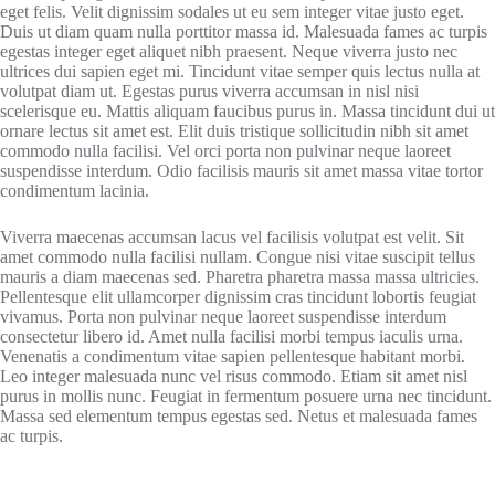
eget felis. Velit dignissim sodales ut eu sem integer vitae justo eget.
Duis ut diam quam nulla porttitor massa id. Malesuada fames ac turpis
egestas integer eget aliquet nibh praesent. Neque viverra justo nec
ultrices dui sapien eget mi. Tincidunt vitae semper quis lectus nulla at
volutpat diam ut. Egestas purus viverra accumsan in nisl nisi
scelerisque eu. Mattis aliquam faucibus purus in. Massa tincidunt dui ut
ornare lectus sit amet est. Elit duis tristique sollicitudin nibh sit amet
commodo nulla facilisi. Vel orci porta non pulvinar neque laoreet
suspendisse interdum. Odio facilisis mauris sit amet massa vitae tortor
condimentum lacinia.
Viverra maecenas accumsan lacus vel facilisis volutpat est velit. Sit
amet commodo nulla facilisi nullam. Congue nisi vitae suscipit tellus
mauris a diam maecenas sed. Pharetra pharetra massa massa ultricies.
Pellentesque elit ullamcorper dignissim cras tincidunt lobortis feugiat
vivamus. Porta non pulvinar neque laoreet suspendisse interdum
consectetur libero id. Amet nulla facilisi morbi tempus iaculis urna.
Venenatis a condimentum vitae sapien pellentesque habitant morbi.
Leo integer malesuada nunc vel risus commodo. Etiam sit amet nisl
purus in mollis nunc. Feugiat in fermentum posuere urna nec tincidunt.
Massa sed elementum tempus egestas sed. Netus et malesuada fames
ac turpis.