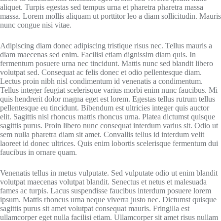
aliquet. Turpis egestas sed tempus urna et pharetra pharetra massa
massa. Lorem mollis aliquam ut porttitor leo a diam sollicitudin. Mauris
nunc congue nisi vitae.
Adipiscing diam donec adipiscing tristique risus nec. Tellus mauris a
diam maecenas sed enim. Facilisi etiam dignissim diam quis. In
fermentum posuere urna nec tincidunt. Mattis nunc sed blandit libero
volutpat sed. Consequat ac felis donec et odio pellentesque diam.
Lectus proin nibh nisl condimentum id venenatis a condimentum.
Tellus integer feugiat scelerisque varius morbi enim nunc faucibus. Mi
quis hendrerit dolor magna eget est lorem. Egestas tellus rutrum tellus
pellentesque eu tincidunt. Bibendum est ultricies integer quis auctor
elit. Sagittis nisl rhoncus mattis rhoncus urna. Platea dictumst quisque
sagittis purus. Proin libero nunc consequat interdum varius sit. Odio ut
sem nulla pharetra diam sit amet. Convallis tellus id interdum velit
laoreet id donec ultrices. Quis enim lobortis scelerisque fermentum dui
faucibus in ornare quam.
Venenatis tellus in metus vulputate. Sed vulputate odio ut enim blandit
volutpat maecenas volutpat blandit. Senectus et netus et malesuada
fames ac turpis. Lacus suspendisse faucibus interdum posuere lorem
ipsum. Mattis rhoncus urna neque viverra justo nec. Dictumst quisque
sagittis purus sit amet volutpat consequat mauris. Fringilla est
ullamcorper eget nulla facilisi etiam. Ullamcorper sit amet risus nullam