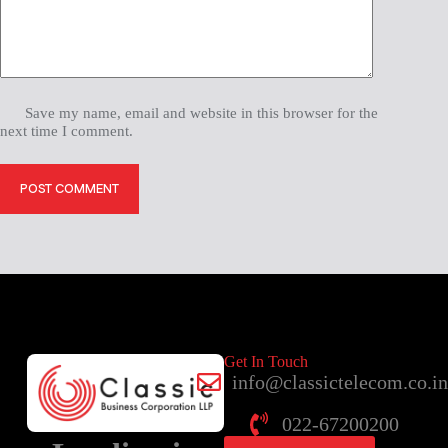
Save my name, email and website in this browser for the
next time I comment.
POST COMMENT
Get In Touch
info@classictelecom.co.i
022-67200200