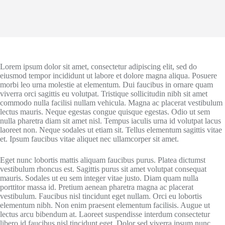
Lorem ipsum dolor sit amet, consectetur adipiscing elit, sed do
eiusmod tempor incididunt ut labore et dolore magna aliqua. Posuere
morbi leo urna molestie at elementum. Dui faucibus in ornare quam
viverra orci sagittis eu volutpat. Tristique sollicitudin nibh sit amet
commodo nulla facilisi nullam vehicula. Magna ac placerat vestibulum
lectus mauris. Neque egestas congue quisque egestas. Odio ut sem
nulla pharetra diam sit amet nisl. Tempus iaculis urna id volutpat lacus
laoreet non. Neque sodales ut etiam sit. Tellus elementum sagittis vitae
et. Ipsum faucibus vitae aliquet nec ullamcorper sit amet.
Eget nunc lobortis mattis aliquam faucibus purus. Platea dictumst
vestibulum rhoncus est. Sagittis purus sit amet volutpat consequat
mauris. Sodales ut eu sem integer vitae justo. Diam quam nulla
porttitor massa id. Pretium aenean pharetra magna ac placerat
vestibulum. Faucibus nisl tincidunt eget nullam. Orci eu lobortis
elementum nibh. Non enim praesent elementum facilisis. Augue ut
lectus arcu bibendum at. Laoreet suspendisse interdum consectetur
libero id faucibus nisl tincidunt eget. Dolor sed viverra ipsum nunc